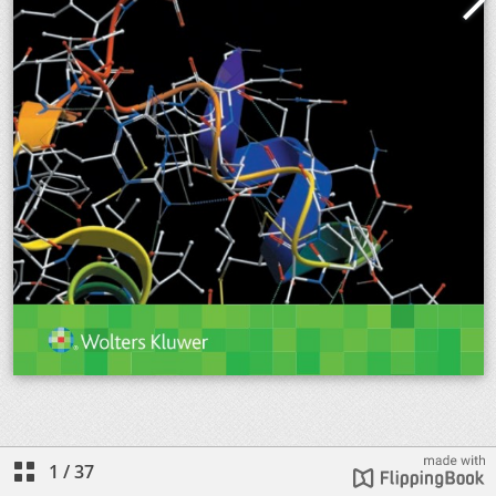
1
/
37